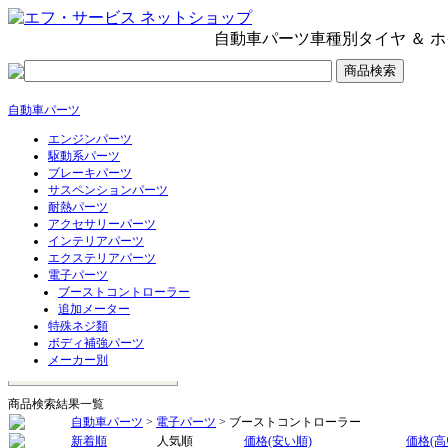
自動車パーツ
車種別
タイヤ ＆ 
自動車パーツ
エンジンパーツ
駆動系パーツ
ブレーキパーツ
サスペンションパーツ
耐熱パーツ
アクセサリーパーツ
インテリアパーツ
エクステリアパーツ
電子パーツ
ブーストコントローラー
追加メーター
特殊ネジ類
ボディ補強パーツ
メーカー別
商品検索結果一覧
自動車パーツ
>
電子パーツ
> ブーストコントローラー
新着順
人気順
価格(安い順)
価格(高