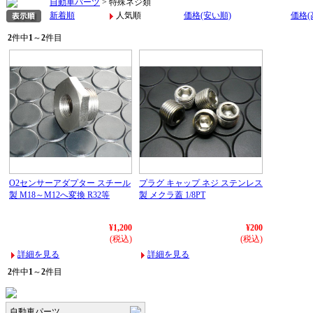
自動車パーツ
> 特殊ネジ類
新着順
人気順
価格(安い順)
価格(
2
件中
1
～
2
件目
O2センサーアダプター スチール
プラグ キャップ ネジ ステンレス
製 M18～M12へ変換 R32等
製 メクラ蓋 1/8PT
¥1,200
¥200
(税込)
(税込)
詳細を見る
詳細を見る
2
件中
1
～
2
件目
自動車パーツ