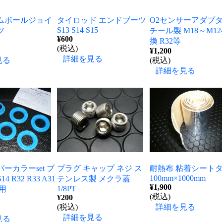
ムボールジョイ
タイロッド エンドブーツ
O2センサーアダプタ
S13 S14 S15
ツ
チール製 M18～M1
¥600
換 R32等
(税込)
¥1,200
詳細を見る
見る
(税込)
詳細を見る
ーカラーset ブ
プラグ キャップ ネジ ス
耐熱布 粘着シート
100mm×1000mm
14 R32 R33 A31
テンレス製 メクラ蓋
¥1,900
1/8PT
R用
(税込)
¥200
(税込)
詳細を見る
詳細を見る
見る