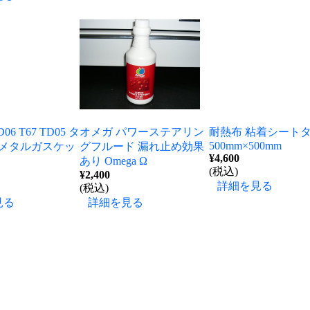
06 T67 TD05 タ
オメガ パワーステアリン
耐熱布 粘着シート
500mm×500mm
 メタルガスケッ
グフルード 漏れ止め効果
¥4,600
あり Omega Ω
(税込)
¥2,400
詳細を見る
(税込)
見る
詳細を見る