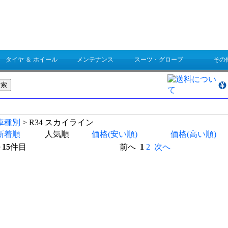
タイヤ ＆ ホイール
メンテナンス
スーツ・グローブ
その
結果一覧
車種別
> R34 スカイライン
新着順
人気順
価格(安い順)
価格(高い順)
～
15
件目
前へ
1
2
次へ