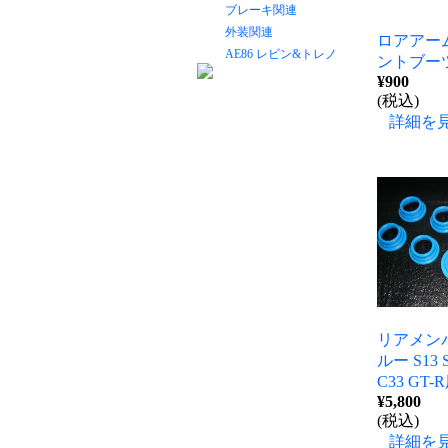
ブレーキ関連
外装関連
ロアアー
AE86 レビン&トレノ
ントブー
¥900
(税込)
詳細を
リアメンバ
ルー S13 S
C33 GT-
¥5,800
(税込)
詳細を