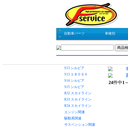
自動車パーツ
車種別
商品検索
車種別
S13 シルビア
S13 １８０ＳＸ
S14 シルビア
24
件中
1
S15 シルビア
R32 スカイライン
R33 スカイライン
R34 スカイライン
エンジン関連
駆動系関連
サスペンション関連