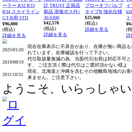
ーラー R32 R33
計 TRUST 正規品
ブローオフバルブ
イプ
R34 スカイライン
新品 溶接ボス付♪
タイプR 強化仕様
ki
30-0300
¥25,960
GT-R用 STD
ト
¥42,570
(税込)
¥96,800
¥6
(税込)
(税込)
詳細を見る
(
詳細を見る
詳細を見る
詳
現在在庫表示に不具合があり、在庫が無い商品も
2025/01/20
れています。在庫確認を行って下さい。
代引取扱量激減の為、当面代引出荷は対応不可と
2019/08/19
す。 ご注文頂く際は代引はご選択頂かない様よ
現在、北海道と沖縄を含むその他離島地域のお客
2011/10/31
来ません。ご注意下さい。
ようこそ、いらっしゃい