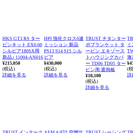
HKS GT3 RS ター
HPI 強化クロス6速
TRUST チタンター
T
ビンキット EX0.60
ミッション 新品
ボブランケット タ
ミ
シルビア180SX用
PS13 S14 S15 シル
ービン エキゾース
TW
新品♪ 11004-AN016
ビア
トハウジングカバ
激
¥215,050
¥430,000
¥4
ー TD06 TD05 ター
(税込)
(税込)
(
ビン用 遮熱板
詳細を見る
詳細を見る
詳
¥18,100
(税込)
詳細を見る
TRUST インターク
AEM A/F計 空燃比
TRUST レーシング
T